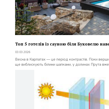
Топ 5 готелів із сауною біля Буковелю нав
03.03.2026
Весна в Карпатах — це період контрастів. Поки верш
ще виблискують білими шапками, у долинах Прута вже 