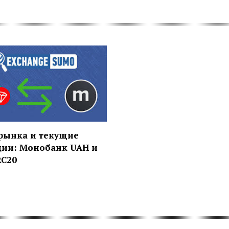
рынка и текущие
ции: Монобанк UAH и
RC20