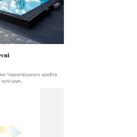
есні
ини Чорногірського хребта
чути шум...